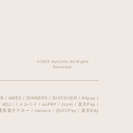
©2023 SuiClinic All Rights
Reserved.
CB / AMEX /
DINNERS / DISCOVER / Alipay /
 / d払い / メルペイ /
auPAY / Jcoin / 楽天Pay /
交通系電子マネー / nanaco /
QUICPay / 楽天Edy