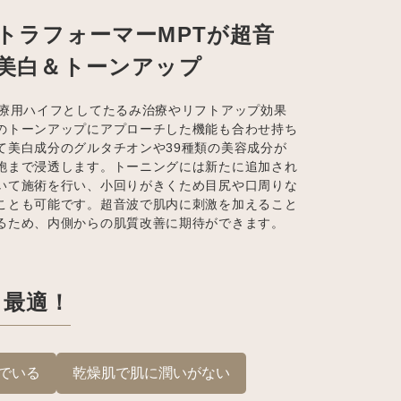
トラフォーマーMPTが超音
美白＆トーンアップ
医療用ハイフとしてたるみ治療やリフトアップ効果
のトーンアップにアプローチした機能も合わせ持ち
て美白成分のグルタチオンや39種類の美容成分が
胞まで浸透します。トーニングには新たに追加され
いて施術を行い、小回りがきくため目尻や口周りな
ことも可能です。超音波で肌内に刺激を加えること
るため、内側からの肌質改善に期待ができます。
に最適！
でいる
乾燥肌で肌に潤いがない