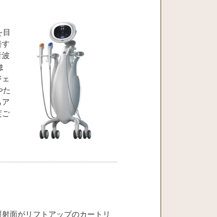
を目
善す
音波
ま
ジェ
やた
もア
度ご
照射面がリフトアップのカートリ