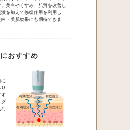
す。美白やくすみ、肌質を改善し
刺激を加えて修復作用を利用し
美白・美肌効果にも期待できま
前におすすめ
前に
ちり
すす
、ダ
気な