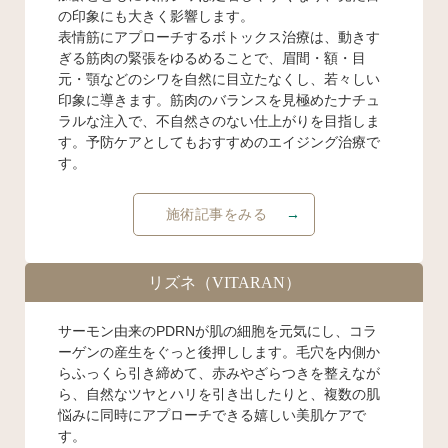
の印象にも大きく影響します。
表情筋にアプローチするボトックス治療は、動きす
ぎる筋肉の緊張をゆるめることで、眉間・額・目
元・顎などのシワを自然に目立たなくし、若々しい
印象に導きます。筋肉のバランスを見極めたナチュ
ラルな注入で、不自然さのない仕上がりを目指しま
す。予防ケアとしてもおすすめのエイジング治療で
す。
施術記事をみる
リズネ（VITARAN）
サーモン由来のPDRNが肌の細胞を元気にし、コラ
ーゲンの産生をぐっと後押しします。毛穴を内側か
らふっくら引き締めて、赤みやざらつきを整えなが
ら、自然なツヤとハリを引き出したりと、複数の肌
悩みに同時にアプローチできる嬉しい美肌ケアで
す。