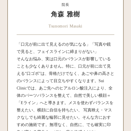
院長
角森 雅樹
Tsunomori Masaki
「口元が前に出て見えるのが気になる」「写真や鏡
で見ると、フェイスラインに締まりがない」
そんなお悩み、実は口元のバランスが影響している
ことも少なくありません。特に、口元が前に出て見
える“口ゴボ”は、骨格だけでなく、あごや鼻の高さと
のバランスによって目立ちやすくなります。Sui
Clinicでは、あご先へのヒアルロン酸注入により、全
体のパーツバランスを整えて、自然で美しい横顔＝
「Eライン」へと導きます。メスを使わずバランスを
整えたい、横顔に自信を持ちたい、 写真映え・マス
クなしでも綺麗な輪郭に見せたい。そんな方におす
すめの施術です。無理なく、自然に、でも確実に印