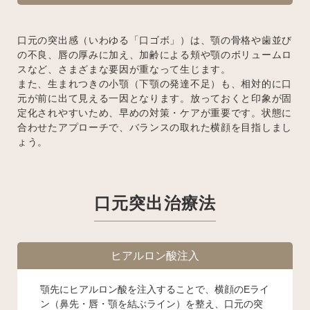
口元の突出感（いわゆる「口ゴボ」）は、顎の骨格や歯並び
の不良、唇の厚みに加え、加齢による頬や顎のボリュームロ
スなど、さまざまな要因が重なって生じます。
また、生まれつきの小顎（下顎の発達不足）も、相対的に口
元が前に出て見える一因となります。放っておくと印象が固
定化されやすいため、早めの対策・ケアが重要です。状態に
合わせたアプローチで、バランスの取れた横顔を目指しまし
ょう。
口元突出治療法
ヒアルロン酸注入
顎先にヒアルロン酸を注入することで、横顔のEライ
ン（鼻先・唇・顎を結ぶライン）を整え、口元の突