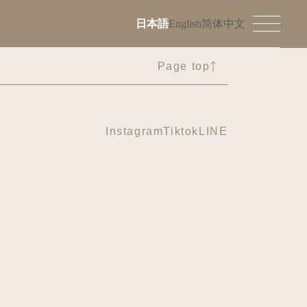
日本語
English
简体中文
Page top
Instagram
Tiktok
LINE