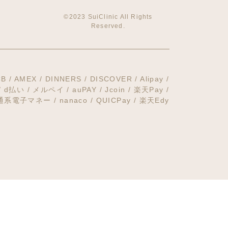
©2023 SuiClinic All Rights
Reserved.
CB / AMEX /
DINNERS / DISCOVER / Alipay /
 / d払い / メルペイ /
auPAY / Jcoin / 楽天Pay /
交通系電子マネー / nanaco /
QUICPay / 楽天Edy